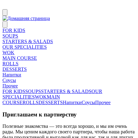
FOR KIDS
SOUPS
STARTERS & SALADS
OUR SPECIALITIES
WOK
MAIN COURSE
ROLLS
DESSERTS
Напитки
Соусы
Прочее
FOR KIDS
SOUPS
STARTERS & SALADS
OUR
SPECIALITIES
WOK
MAIN
COURSE
ROLLS
DESSERTS
Напитки
Соусы
Прочее
Приглашаем к партнерству
Полезные знакомства — это всегда хорошо, и мы им очень
рады. Мы ценим каждого своего партнера, чтобы наша работа
была продуктивной и выгодной как для нас, так и для других.