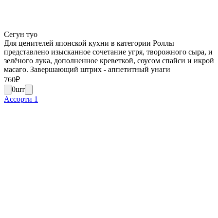
Сегун туо
Для ценителей японской кухни в категории Роллы
представлено изысканное сочетание угря, творожного сыра, и
зелёного лука, дополненное креветкой, соусом спайси и икрой
масаго. Завершающий штрих - аппетитный унаги
760
₽
0
шт
Ассорти 1