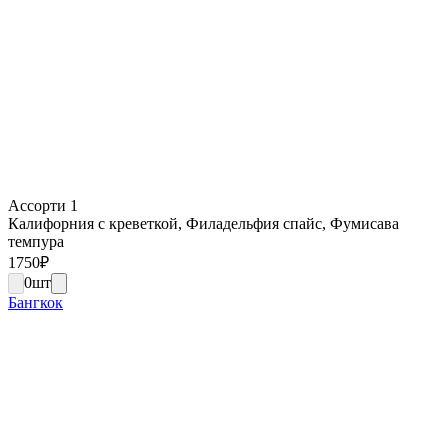
Ассорти 1
Калифорния с креветкой, Филадельфия спайс, Фумисава
темпура
1750
₽
0
шт
Бангкок