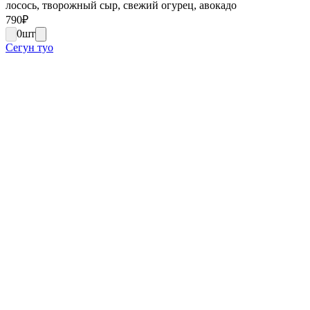
лосось, творожный сыр, свежий огурец, авокадо
790
₽
0
шт
Сегун туо