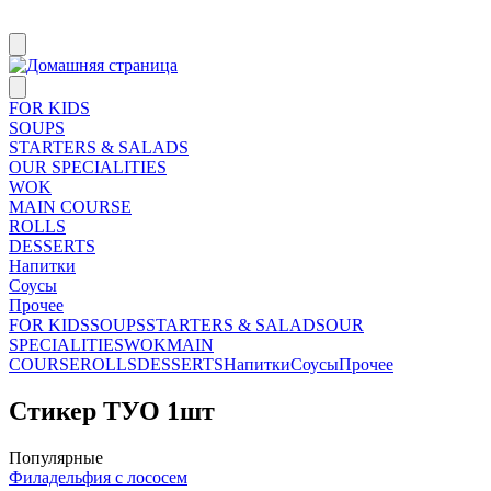
FOR KIDS
SOUPS
STARTERS & SALADS
OUR SPECIALITIES
WOK
MAIN COURSE
ROLLS
DESSERTS
Напитки
Соусы
Прочее
FOR KIDS
SOUPS
STARTERS & SALADS
OUR
SPECIALITIES
WOK
MAIN
COURSE
ROLLS
DESSERTS
Напитки
Соусы
Прочее
Стикер ТУО 1шт
Популярные
Филадельфия с лососем