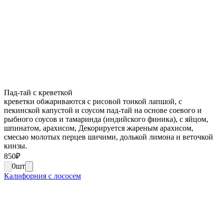
Пад-тай с креветкой
креветки обжариваются с рисовой тонкой лапшой, с
пекинской капустой и соусом пад-тай на основе соевого и
рыбного соусов и тамаринда (индийского финика), с яйцом,
шпинатом, арахисом, Декорируется жареным арахисом,
смесью молотых перцев шичими, долькой лимона и веточкой
кинзы.
850
₽
0
шт
Калифорния с лососем