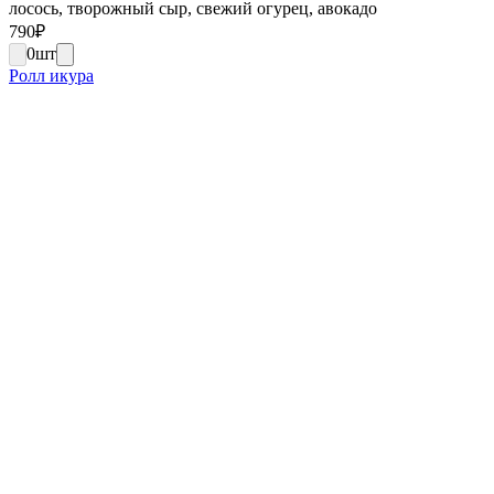
лосось, творожный сыр, свежий огурец, авокадо
790
₽
0
шт
Ролл икура