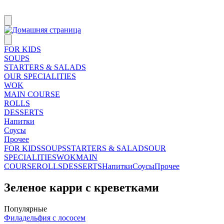
FOR KIDS
SOUPS
STARTERS & SALADS
OUR SPECIALITIES
WOK
MAIN COURSE
ROLLS
DESSERTS
Напитки
Соусы
Прочее
FOR KIDS
SOUPS
STARTERS & SALADS
OUR
SPECIALITIES
WOK
MAIN
COURSE
ROLLS
DESSERTS
Напитки
Соусы
Прочее
Зеленое карри с креветками
Популярные
Филадельфия с лососем