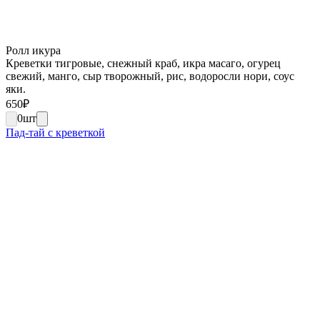
Ролл икура
Креветки тигровые, снежный краб, икра масаго, огурец
свежий, манго, сыр творожный, рис, водоросли нори, соус
яки.
650
₽
0
шт
Пад-тай с креветкой