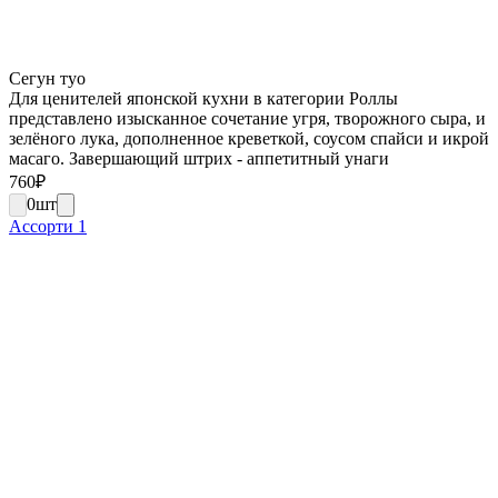
Сегун туо
Для ценителей японской кухни в категории Роллы
представлено изысканное сочетание угря, творожного сыра, и
зелёного лука, дополненное креветкой, соусом спайси и икрой
масаго. Завершающий штрих - аппетитный унаги
760
₽
0
шт
Ассорти 1