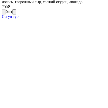
лосось, творожный сыр, свежий огурец, авокадо
790
₽
0
шт
Сегун туо