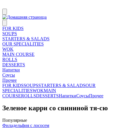
FOR KIDS
SOUPS
STARTERS & SALADS
OUR SPECIALITIES
WOK
MAIN COURSE
ROLLS
DESSERTS
Напитки
Соусы
Прочее
FOR KIDS
SOUPS
STARTERS & SALADS
OUR
SPECIALITIES
WOK
MAIN
COURSE
ROLLS
DESSERTS
Напитки
Соусы
Прочее
Зеленое карри со свининой тя-сю
Популярные
Филадельфия с лососем