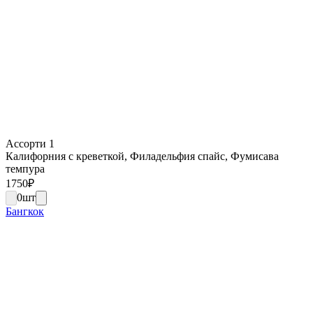
Ассорти 1
Калифорния с креветкой, Филадельфия спайс, Фумисава
темпура
1750
₽
0
шт
Бангкок