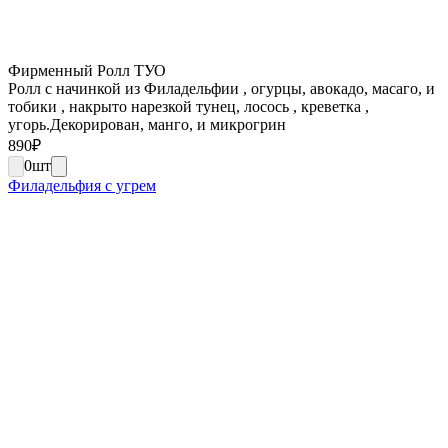
Фирменный Ролл ТУО
Ролл с начинкой из Филадельфии , огурцы, авокадо, масаго, и
тобики , накрыто нарезкой тунец, лосось , креветка ,
угорь.Декорирован, манго, и микрогрин
890
₽
0
шт
Филадельфия с угрем