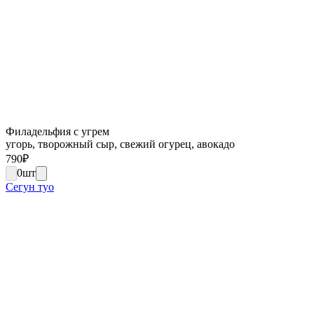
Филадельфия с угрем
угорь, творожный сыр, свежий огурец, авокадо
790
₽
0
шт
Сегун туо