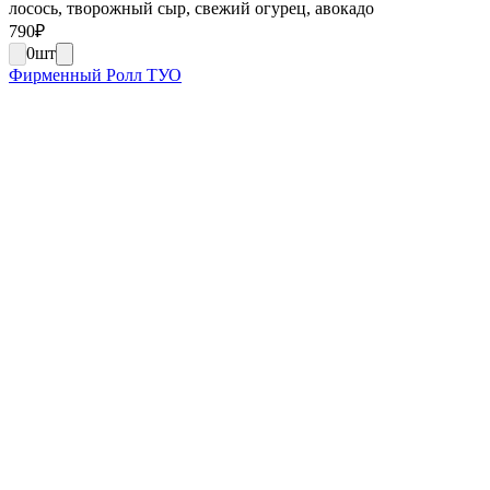
лосось, творожный сыр, свежий огурец, авокадо
790
₽
0
шт
Фирменный Ролл ТУО