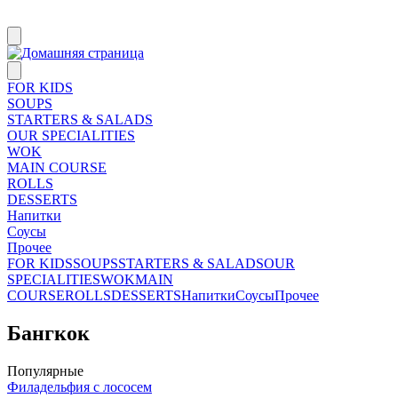
FOR KIDS
SOUPS
STARTERS & SALADS
OUR SPECIALITIES
WOK
MAIN COURSE
ROLLS
DESSERTS
Напитки
Соусы
Прочее
FOR KIDS
SOUPS
STARTERS & SALADS
OUR
SPECIALITIES
WOK
MAIN
COURSE
ROLLS
DESSERTS
Напитки
Соусы
Прочее
Бангкок
Популярные
Филадельфия с лососем