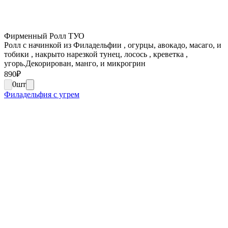
Фирменный Ролл ТУО
Ролл с начинкой из Филадельфии , огурцы, авокадо, масаго, и
тобики , накрыто нарезкой тунец, лосось , креветка ,
угорь.Декорирован, манго, и микрогрин
890
₽
0
шт
Филадельфия с угрем