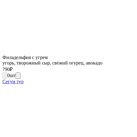
Филадельфия с угрем
угорь, творожный сыр, свежий огурец, авокадо
790
₽
0
шт
Сегун туо