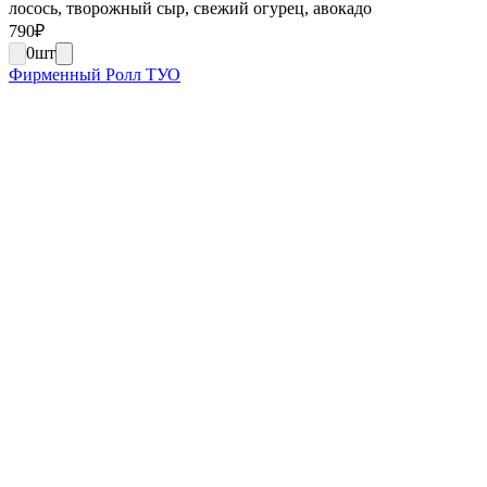
лосось, творожный сыр, свежий огурец, авокадо
790
₽
0
шт
Фирменный Ролл ТУО