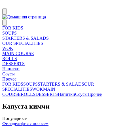
FOR KIDS
SOUPS
STARTERS & SALADS
OUR SPECIALITIES
WOK
MAIN COURSE
ROLLS
DESSERTS
Напитки
Соусы
Прочее
FOR KIDS
SOUPS
STARTERS & SALADS
OUR
SPECIALITIES
WOK
MAIN
COURSE
ROLLS
DESSERTS
Напитки
Соусы
Прочее
Капуста кимчи
Популярные
Филадельфия с лососем