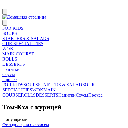
FOR KIDS
SOUPS
STARTERS & SALADS
OUR SPECIALITIES
WOK
MAIN COURSE
ROLLS
DESSERTS
Напитки
Соусы
Прочее
FOR KIDS
SOUPS
STARTERS & SALADS
OUR
SPECIALITIES
WOK
MAIN
COURSE
ROLLS
DESSERTS
Напитки
Соусы
Прочее
Том-Кха с курицей
Популярные
Филадельфия с лососем