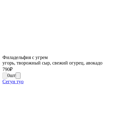
Филадельфия с угрем
угорь, творожный сыр, свежий огурец, авокадо
790
₽
0
шт
Сегун туо