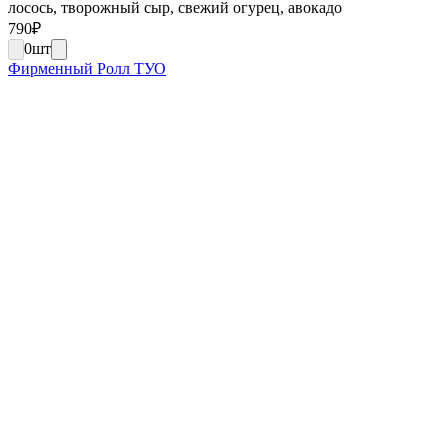
лосось, творожный сыр, свежий огурец, авокадо
790
₽
0
шт
Фирменный Ролл ТУО