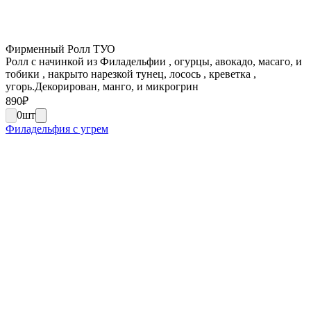
Фирменный Ролл ТУО
Ролл с начинкой из Филадельфии , огурцы, авокадо, масаго, и
тобики , накрыто нарезкой тунец, лосось , креветка ,
угорь.Декорирован, манго, и микрогрин
890
₽
0
шт
Филадельфия с угрем