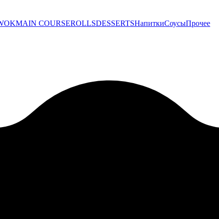
WOK
MAIN COURSE
ROLLS
DESSERTS
Напитки
Соусы
Прочее